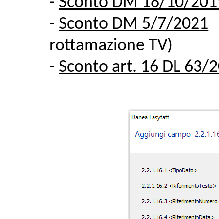
-
Sconto DM 18/10/201
-
Sconto DM 5/7/2021
rottamazione TV)
-
Sconto art. 16 DL 63/