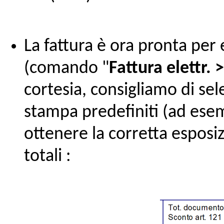
La fattura è ora pronta per
(comando "
Fattura elettr. >
cortesia,
consigliamo di sel
stampa predefiniti (ad ese
ottenere la corretta esposiz
totali :